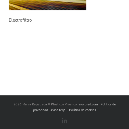
Electrofiltro
2026 Marca Registrada ® Plásticos Proanco |
novored.com
|
Política de
privacidad
|
Aviso legal
|
Política de cookies
LinkedIn