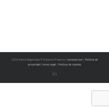
2026 Marca Registrada ® Plásticos Proanco |
novored.com
|
Política de
privacidad
|
Aviso legal
|
Política de cookies
LinkedIn