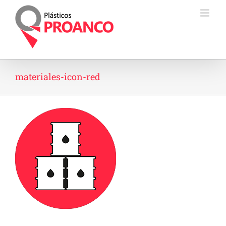
Saltar
al
contenido
materiales-icon-red