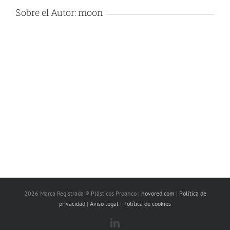
Sobre el Autor:
moon
2026 Marca Registrada ® Plásticos Proanco |
novored.com
|
Política de
privacidad
|
Aviso legal
|
Política de cookies
LinkedIn