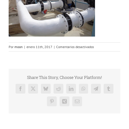
en
Por
moon
|
enero 11th, 2017
|
Comentarios desactivados
Instalaciom
tuberia
FRP
depuradora
Share This Story, Choose Your Platform!
Facebook
X
Bluesky
Reddit
LinkedIn
WhatsApp
Telegram
Tumblr
Pinterest
Xing
Correo
electrónico