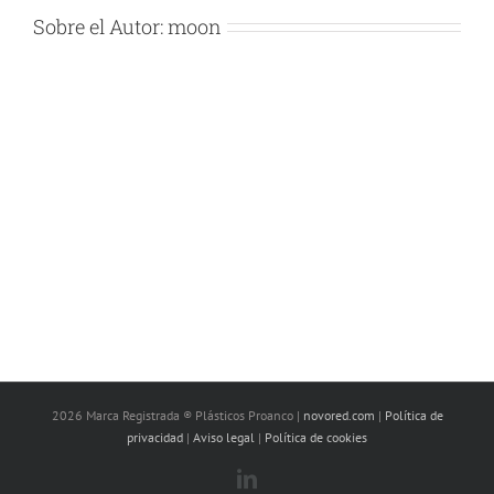
Sobre el Autor:
moon
2026 Marca Registrada ® Plásticos Proanco |
novored.com
|
Política de
privacidad
|
Aviso legal
|
Política de cookies
LinkedIn