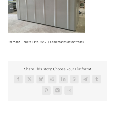
en
Por
moon
|
enero 11th, 2017
|
Comentarios desactivados
Carcasa
torre
3200x2200x200
Share This Story, Choose Your Platform!
Facebook
X
Bluesky
Reddit
LinkedIn
WhatsApp
Telegram
Tumblr
Pinterest
Xing
Correo
electrónico