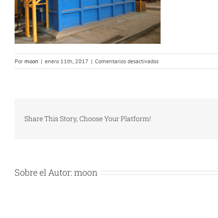
en
Por
moon
|
enero 11th, 2017
|
Comentarios desactivados
Revestimiento
FRP
cuba
niquelado
Share This Story, Choose Your Platform!
Sobre el Autor:
moon