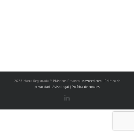
2026 Marca Registrada ® Plásticos Proanco |
novored.com
|
Política de
privacidad
|
Aviso legal
|
Política de cookies
LinkedIn